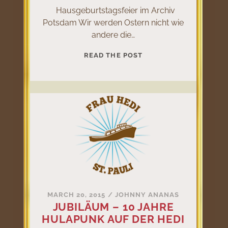
Hausgeburtstagsfeier im Archiv
Potsdam Wir werden Ostern nicht wie
andere die…
21
READ THE POST
JAHRE
ARCHIV
HAUSGEBURTSTAG
MARCH 20, 2015
/
JOHNNY ANANAS
JUBILÄUM – 10 JAHRE
HULAPUNK AUF DER HEDI