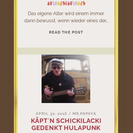
Das eigene Alter wird einem immer
dann bewusst, wenn wieder eines der…
KEINER
READ THE POST
SPIELTE
JE
WIE
PETER!
APRIL 30, 2016
/
MR.PAPAYA
KÄPT`N SCHICKILACKI
GEDENKT HULAPUNK