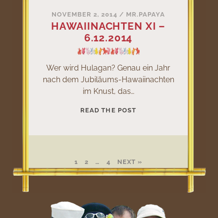
NOVEMBER 2, 2014
/
MR.PAPAYA
HAWAIINACHTEN XI –
6.12.2014
Wer wird Hulagan? Genau ein Jahr
nach dem Jubiläums-Hawaiinachten
im Knust, das…
HAWAIINACHTEN
READ THE POST
XI
–
6.12.2014
1
2
…
4
NEXT »