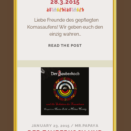
28.3.2015
Liebe Freunde des gepflegten
Komasaufens! Wir geben euch den
einzig wahren…
SAUFEN
READ THE POST
FÜR
DEN
WELTFRIEDEN
AM
28.3.2015
JANUARY 23, 2015
/
MR.PAPAYA