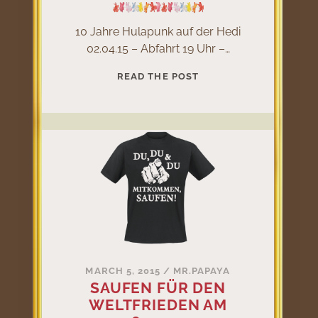
10 Jahre Hulapunk auf der Hedi
02.04.15 – Abfahrt 19 Uhr –…
JUBILÄUM
READ THE POST
–
10
JAHRE
HULAPUNK
AUF
DER
HEDI
MARCH 5, 2015
/
MR.PAPAYA
SAUFEN FÜR DEN
WELTFRIEDEN AM