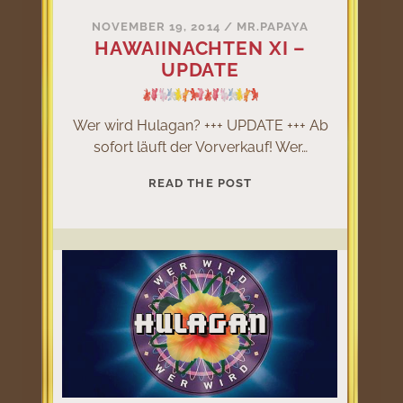
NOVEMBER 19, 2014
/
MR.PAPAYA
HAWAIINACHTEN XI –
UPDATE
Wer wird Hulagan? +++ UPDATE +++ Ab
sofort läuft der Vorverkauf! Wer…
HAWAIINACHTEN
READ THE POST
XI
–
UPDATE