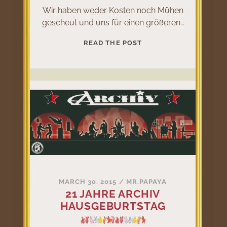
Wir haben weder Kosten noch Mühen
gescheut und uns für einen größeren…
PUNK
READ THE POST
IN
DEN
MAI
AM
30.4.2015
MARCH 30, 2015
/
MR.PAPAYA
21 JAHRE ARCHIV
HAUSGEBURTSTAG