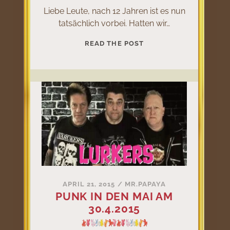
Liebe Leute, nach 12 Jahren ist es nun
tatsächlich vorbei. Hatten wir…
HULAPUNK
READ THE POST
IS
DEAD!
APRIL 21, 2015
/
MR.PAPAYA
PUNK IN DEN MAI AM
30.4.2015