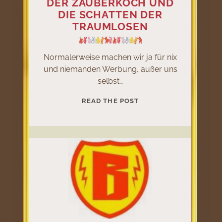
DER ZAUBERKOCH UND
DIE SCHATTEN DER
TRAUMLOSEN
Normalerweise machen wir ja für nix
und niemanden Werbung, außer uns
selbst…
DER
READ THE POST
ZAUBERKOCH
UND
DIE
SCHATTEN
DER
TRAUMLOSEN