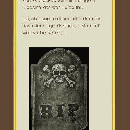
Konzerte gekoppelt mit trashigem
Blödsinn: das war Hulapunk.
Tja, aber wie so oft im Leben kommt
dann doch irgendwann der Moment,
wo’s vorbei sein soll.