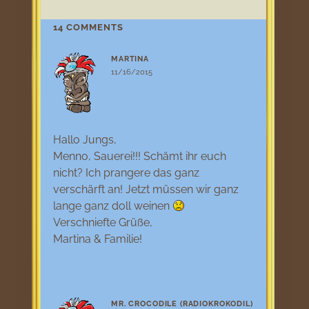
14 COMMENTS
MARTINA
11/16/2015
Hallo Jungs,
Menno, Sauerei!!! Schämt ihr euch
nicht? Ich prangere das ganz
verschärft an! Jetzt müssen wir ganz
lange ganz doll weinen
Verschniefte Grüße,
Martina & Familie!
MR. CROCODILE (RADIOKROKODIL)