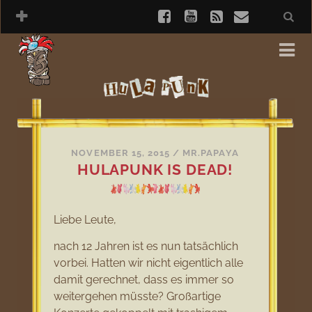
NOVEMBER 15, 2015
/
MR.PAPAYA
HULAPUNK IS DEAD!
Liebe Leute,
nach 12 Jahren ist es nun tatsächlich
vorbei. Hatten wir nicht eigentlich alle
damit gerechnet, dass es immer so
weitergehen müsste? Großartige