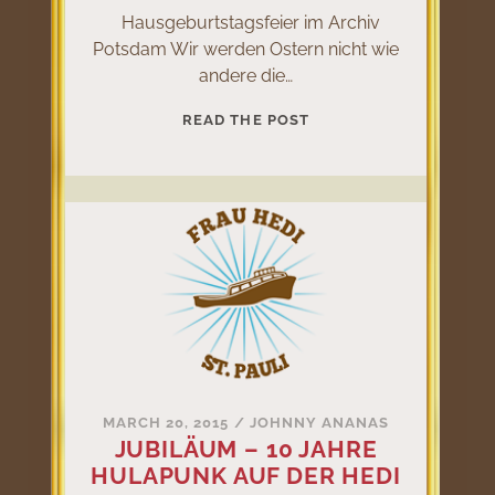
Hausgeburtstagsfeier im Archiv
Potsdam Wir werden Ostern nicht wie
andere die…
21
READ THE POST
JAHRE
ARCHIV
HAUSGEBURTSTAG
MARCH 20, 2015
/
JOHNNY ANANAS
JUBILÄUM – 10 JAHRE
HULAPUNK AUF DER HEDI