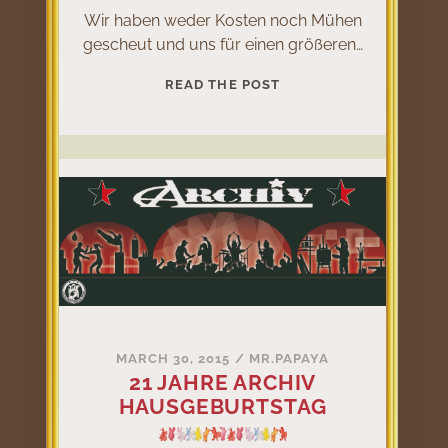
Wir haben weder Kosten noch Mühen
gescheut und uns für einen größeren…
PUNK
READ THE POST
IN
DEN
MAI
AM
30.4.2015
MARCH 30, 2015
/
MR.PAPAYA
21 JAHRE ARCHIV
HAUSGEBURTSTAG