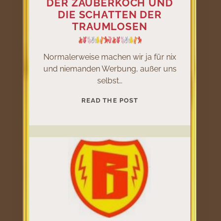
DER ZAUBERKOCH UND
DIE SCHATTEN DER
TRAUMLOSEN
Normalerweise machen wir ja für nix
und niemanden Werbung, außer uns
selbst…
DER
READ THE POST
ZAUBERKOCH
UND
DIE
SCHATTEN
DER
TRAUMLOSEN