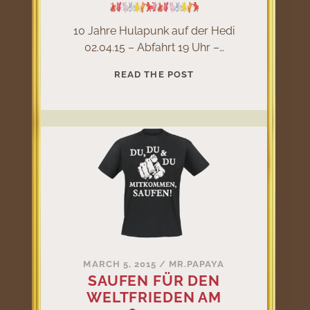
10 Jahre Hulapunk auf der Hedi
02.04.15 – Abfahrt 19 Uhr –…
JUBILÄUM
READ THE POST
–
10
JAHRE
HULAPUNK
AUF
DER
HEDI
MARCH 5, 2015
/
MR.PAPAYA
SAUFEN FÜR DEN
WELTFRIEDEN AM