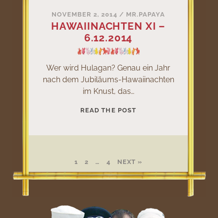
NOVEMBER 2, 2014
/
MR.PAPAYA
HAWAIINACHTEN XI –
6.12.2014
Wer wird Hulagan? Genau ein Jahr
nach dem Jubiläums-Hawaiinachten
im Knust, das…
HAWAIINACHTEN
READ THE POST
XI
–
6.12.2014
1
2
…
4
NEXT »