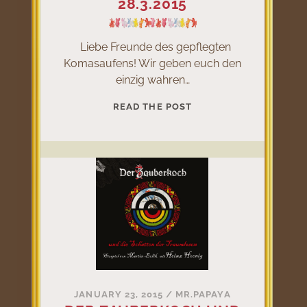
28.3.2015
Liebe Freunde des gepflegten
Komasaufens! Wir geben euch den
einzig wahren…
SAUFEN
READ THE POST
FÜR
DEN
WELTFRIEDEN
AM
28.3.2015
JANUARY 23, 2015
/
MR.PAPAYA