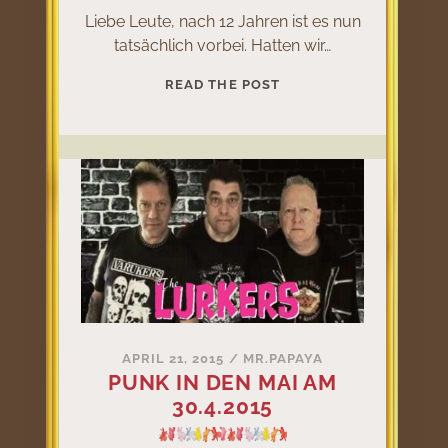
Liebe Leute, nach 12 Jahren ist es nun
tatsächlich vorbei. Hatten wir…
HULAPUNK
READ THE POST
IS
DEAD!
APRIL 21, 2015
/
MR.PAPAYA
PUNK IN DEN MAI AM
30.4.2015