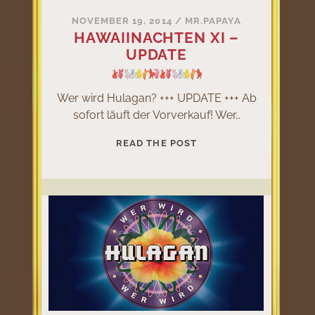
NOVEMBER 19, 2014
/
MR.PAPAYA
HAWAIINACHTEN XI –
UPDATE
Wer wird Hulagan? +++ UPDATE +++ Ab
sofort läuft der Vorverkauf! Wer…
HAWAIINACHTEN
READ THE POST
XI
–
UPDATE