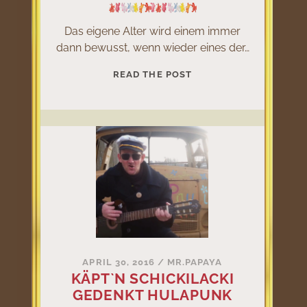
Das eigene Alter wird einem immer
dann bewusst, wenn wieder eines der…
KEINER
READ THE POST
SPIELTE
JE
WIE
PETER!
APRIL 30, 2016
/
MR.PAPAYA
KÄPT`N SCHICKILACKI
GEDENKT HULAPUNK