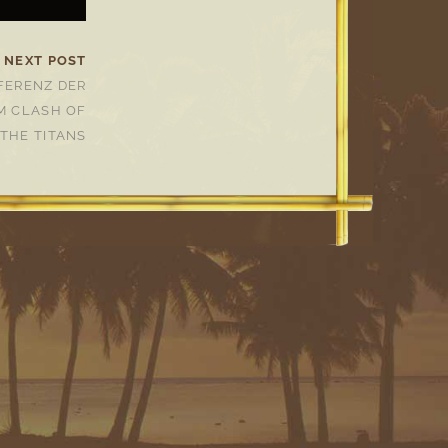
NEXT POST
FERENZ DER
M CLASH OF
THE TITANS