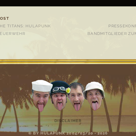
POST
HE TITANS: HULAPUNK
PRESSEKON
 FEUERWEHR
BANDMITGLIEDER ZU
DISCLAIMER
© BY HULAPUNK 2004/03/20 - 2026