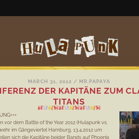
MARCH 31, 2012
/
MR.PAPAYA
FERENZ DER KAPITÄNE ZUM CL
TITANS
DUNG+++
 vor dem Battle of the Year 2012 (Hulapunk vs.
wehr im Gängeviertel Hamburg, 13.4.2012 um
ellen sich die Kapitäne beider Bands auf Phoenix