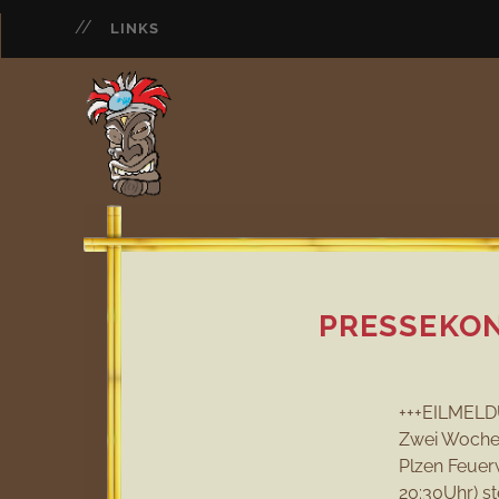
LINKS
PRESSEKON
+++EILMEL
Zwei Wochen
Plzen Feuer
20:30Uhr) st