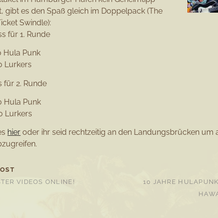
t, gibt es den Spaß gleich im Doppelpack (The
icket Swindle):
ss für 1. Runde
30 Hula Punk
0 Lurkers
s für 2. Runde
00 Hula Punk
0 Lurkers
 es
hier
oder ihr seid rechtzeitig an den Landungsbrücken um 
zugreifen.
POST
TER VIDEOS ONLINE!
10 JAHRE HULAPUNK
HAWA