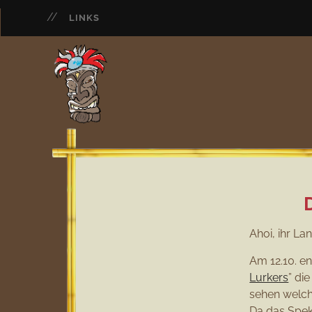
LINKS
Ahoi, ihr La
Am 12.10. e
Lurkers
” di
sehen welch
Da das Spek