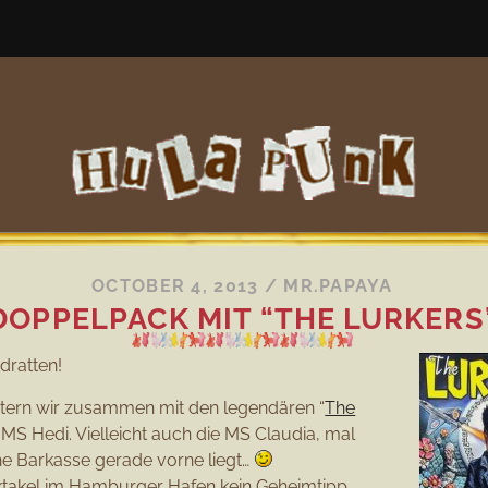
OCTOBER 4, 2013
/
MR.PAPAYA
DOPPELPACK MIT “THE LURKERS
ndratten!
ntern wir zusammen mit den legendären “
The
e MS Hedi. Vielleicht auch die MS Claudia, mal
e Barkasse gerade vorne liegt…
takel im Hamburger Hafen kein Geheimtipp