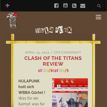
APRIL 15, 2012
/
CPT.COOKONUT
CLASH OF THE TITANS
REVIEW
HULAPUNK
holt sich
WBBA Gürtel !
Was für ein
Kampf, was für