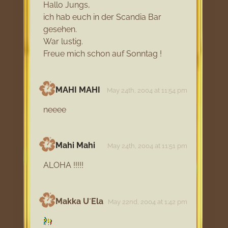
Hallo Jungs,
ich hab euch in der Scandia Bar
gesehen.
War lustig.
Freue mich schon auf Sonntag !
MAHI MAHI
May 24th, 2004 at 11:54 pm
neeee
Mahi Mahi
May 24th, 2004 at 11:51 pm
ALOHA !!!!!
Makka U´Ela
May 22nd, 2004 at 1:42 pm