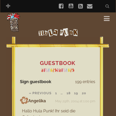
GUESTBOOK
Sign guestbook
199 entries
« PREVIOUS
1
…
18
19
20
Angelika
May 29th, 2004 at 1:00 pm
Hallo Hula Punk! Ihr seid die