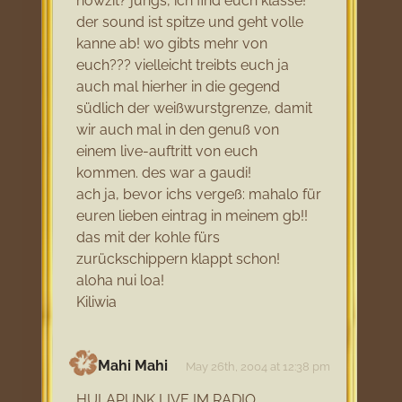
howzit? jungs, ich find euch klasse!
der sound ist spitze und geht volle
kanne ab! wo gibts mehr von
euch??? vielleicht treibts euch ja
auch mal hierher in die gegend
südlich der weißwurstgrenze, damit
wir auch mal in den genuß von
einem live-auftritt von euch
kommen. des war a gaudi!
ach ja, bevor ichs vergeß: mahalo für
euren lieben eintrag in meinem gb!!
das mit der kohle fürs
zurückschippern klappt schon!
aloha nui loa!
Kiliwia
Mahi Mahi
May 26th, 2004 at 12:38 pm
HULAPUNK LIVE IM RADIO