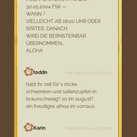
30.05.2004 FSK —
WANN ?
VIELLEICHT AB 18:00 UHR ODER
SPÄTER, DANACH
WIRD DIE BERNSTEINBAR
ÜBERNOMMEN…
ALOHA
toddn
May 25th, 2004 at 8:49 pm
habt ihr zeit für´s röcke
schwenken und saitenzupfen in
braunschweig? so im august?
ein freudiges alhoa im vorraus.
Karin
May 25th, 2004 at 3:32 pm