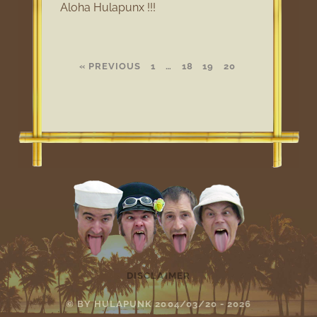
Aloha Hulapunx !!!
« PREVIOUS
1
…
18
19
20
DISCLAIMER
© BY HULAPUNK 2004/03/20 - 2026